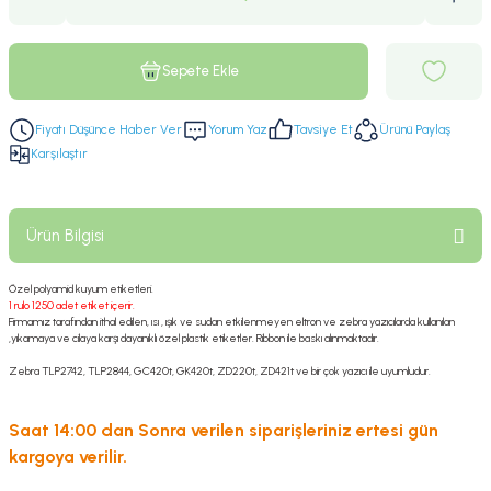
Sepete Ekle
Fiyatı Düşünce Haber Ver
Yorum Yaz
Tavsiye Et
Ürünü Paylaş
Karşılaştır
Ürün Bilgisi
Özel polyamid kuyum etiketleri.
1 rulo 1250 adet etiket içerir.
Firmamız tarafından ithal edilen, ısı , ışık ve sudan etkilenmeyen eltron ve zebra yazıcılarda kullanılan
,yıkamaya ve cilaya karşı dayanıklı özel plastik etiketler. Ribbon ile baskı alınmaktadır.
Zebra TLP2742, TLP2844, GC420t, GK420t, ZD220t, ZD421t ve bir çok yazıcı ile uyumludur.
Saat 14:00 dan Sonra verilen siparişleriniz ertesi gün
kargoya verilir.