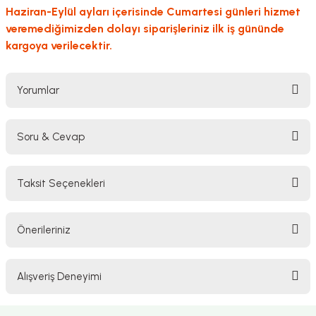
Haziran-Eylül ayları içerisinde Cumartesi günleri hizmet
veremediğimizden dolayı siparişleriniz ilk iş gününde
kargoya verilecektir.
Yorumlar
Soru & Cevap
Bu ürüne ilk yorumu siz yapın!
Taksit Seçenekleri
Yorum Yaz
Ürün hakkında henüz soru sorulmamış.
Önerileriniz
Soru Sor
Bu ürünün fiyat bilgisi, resim, ürün açıklamalarında ve diğer konularda
Alışveriş Deneyimi
yetersiz gördüğünüz noktaları öneri formunu kullanarak tarafımıza
iletebilirsiniz.
Görüş ve önerileriniz için teşekkür ederiz.