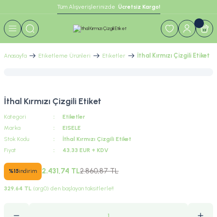
Tüm Alışverişlerinizde 
 Ücretsiz Kargo!
Geri Dön
Geri Dön
rünleri
temleri
İthal Kırmızı Çizgili Etiket
Anasayfa
Etiketleme Ürünleri
Etiketler
İthal Kırmızı Çizgili Etiket
ar
Kategori
Etiketler
Marka
EISELE
Stok Kodu
İthal Kırmızı Çizgili Etiket
Fiyat
43,33 EUR + KDV
2.431,74 TL
2.860,87 TL
%15
indirim
329,64 TL
(arg0) den başlayan taksitlerle!!