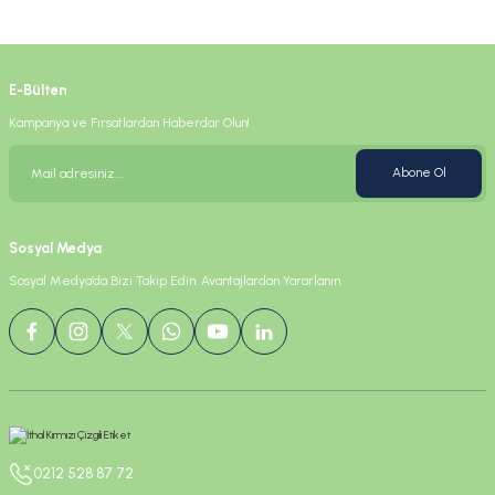
%18
EISELE
İthal Altın Renkli Etiket
E-Bülten
3.301,01 TL
Kampanya ve Fırsatlardan Haberdar Olun!
2.706,83 TL
Abone Ol
Sosyal Medya
Sosyal Medya’da Bizi Takip Edin. Avantajlardan Yararlanın.
0212 528 87 72